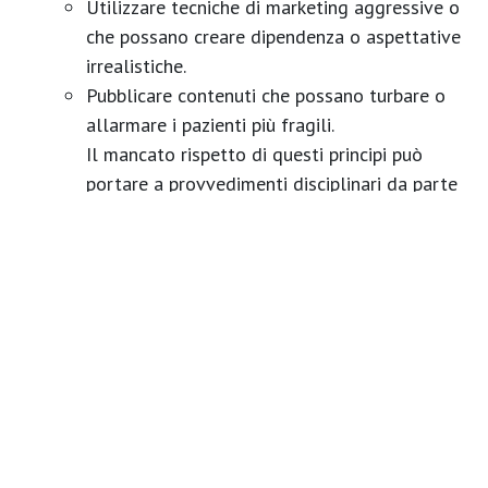
Utilizzare tecniche di marketing aggressive
o
che possano creare dipendenza o aspettative
irrealistiche.
Pubblicare contenuti che possano turbare o
allarmare
i pazienti più fragili.
Il mancato rispetto di questi principi può
portare a provvedimenti disciplinari da parte
dell'Ordine degli Psicologi.
LinkedIn come Vetrina Professionale:
LinkedIn è
spesso il canale più indicato per lo psicologo,
poiché permette una comunicazione istituzionale,
professionale e orientata alla condivisione di
articoli scientifici, partecipazione a convegni e
aggiornamento formativo, rafforzando
l'autorevolezza scientifica.
Il Marketing sul Territorio